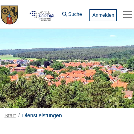
Zum Hauptinhalt springen
Suche
Anmelden
M
Start
Dienstleistungen