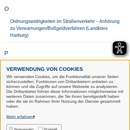
O
Ordnungswidrigkeiten im Straßenverkehr – Anhörung
zu Verwarnungen/Bußgeldverfahren (Landkreis
Harburg)
P
Parkausweis für Schwerbehinderte (Landkreis
VERWENDUNG VON COOKIES
Harburg)
Wir verwenden Cookies, um die Funktionalität unserer Seiten
sicherzustellen, Funktionen von Drittanbietern anbieten zu
können und die Zugriffe auf unsere Webseite zu analysieren.
Die Drittanbieter führen diese Informationen möglicherweise mit
weiteren Daten zusammen, die Sie ihnen bereitgestellt haben
oder die sie im Rahmen Ihrer Nutzung der Dienste gesammelt
Samtgemeinde Salzhausen
haben.
Mehr erfahren
Alle Rechte vorbehalten
Notwendig
Statistik